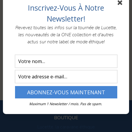
At the beginning of 2019, tem pimenta was seen in
Inscrivez-Vous À Notre
the local media. On Canal9 in February….
Newsletter!
And on the new online journal of cantonal employees,
opposite
here
.
Revevez toutes les infos sur la tournée de Lucette,
les nouveautés de la ONE collection et d'autres
Thanks to Viviane Givord for her interview and Melanie
actus sur notre label de mode éthique!
Mooser for her article!
canal9
médias
mode éthique
mode responsable
mode suisse
sustainable fashion
TV
Maximum 1 Newsletter / mois. Pas de spam.
BOUTIQUE
Lucette, la caravane éthique