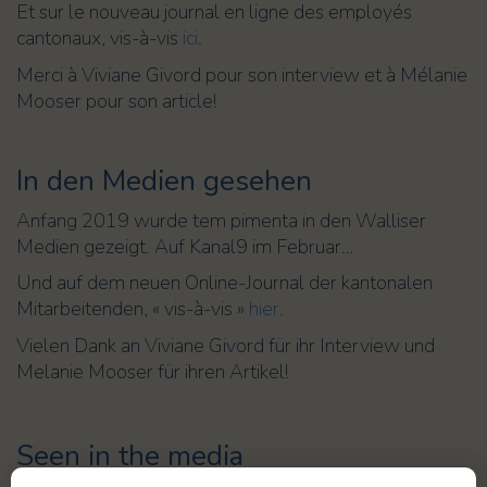
Et sur le nouveau journal en ligne des employés
cantonaux, vis-à-vis
ici
.
Merci à Viviane Givord pour son interview et à Mélanie
Mooser pour son article!
In den Medien gesehen
Anfang 2019 wurde tem pimenta in den Walliser
Medien gezeigt. Auf Kanal9 im Februar…
Und auf dem neuen Online-Journal der kantonalen
Mitarbeitenden, « vis-à-vis »
hier
.
Vielen Dank an Viviane Givord für ihr Interview und
Melanie Mooser für ihren Artikel!
Seen in the media