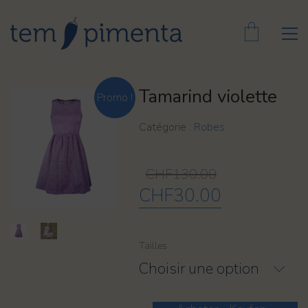
Tamarind violette
Promo !
Catégorie :
Robes
CHF
130.00
Le
CHF
30.00
Le
prix
prix
initial
actuel
Tailles
était :
est :
Choisir une option
CHF130.00.
CHF30.00.
quantité