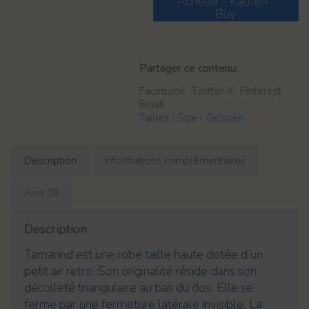
Acheter - Kaufen -
Al
de
Buy
Tamarind
violette
Partager ce contenu:
Facebook
Twitter X
Pinterest
Email
Tailles / Size / Grössen
Description
Informations complémentaires
Avis (0)
Description
Tamarind est une robe taille haute dotée d’un
petit air retro. Son originalité réside dans son
décolleté triangulaire au bas du dos. Elle se
ferme par une fermeture latérale invisible. La