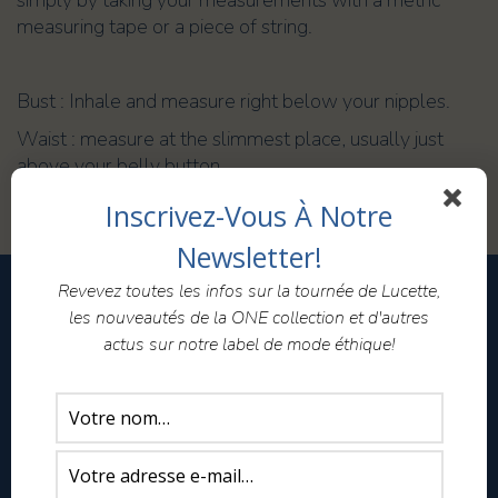
simply by taking your measurements with a metric
measuring tape or a piece of string.
Bust : Inhale and measure right below your nipples.
Waist : measure at the slimmest place, usually just
above your belly button.
Hips : measure at their widest point of your bottom.
Inscrivez-Vous À Notre
Newsletter!
Revevez toutes les infos sur la tournée de Lucette,
les nouveautés de la ONE collection et d'autres
BOUTIQUE
actus sur notre label de mode éthique!
Lucette, la caravane éthique
Ventes privées
Conditions générales de ventes
Guide des tailles
Envois – retours