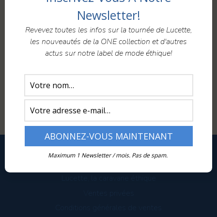
Newsletter!
Chronique d’un défilé
Revevez toutes les infos sur la tournée de Lucette,
Deutsche Version English version Samedi 14
les nouveautés de la ONE collection et d'autres
mars dernier s’est déroulé le défilé de
actus sur notre label de mode éthique!
lancement de la collection printemps-été
2015. Après des semaines de préparation, le
jour J est arrivé et de nombreux bénévoles se
sont affairés tels des fourmis depuis le matin.
Maximum 1 Newsletter / mois. Pas de spam.
BOUTIQUE
Lucette, la caravane éthique
Ventes privées
Conditions générales de ventes