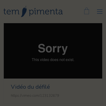
Vidéo du défilé
https://vimeo.com/123132679