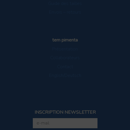
Guide des tailles
Envois – retours
tem pimenta
Présentation
Collaborateurs
Contact
English/Deutsch
INSCRIPTION NEWSLETTER