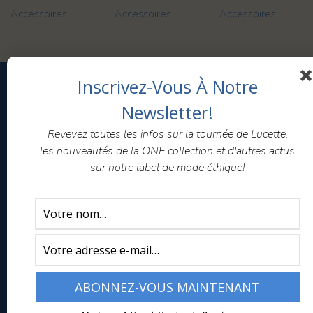
Accessoires
Accessoires
Accessoires
Inscrivez-Vous À Notre
BOUTIQUE
Newsletter!
Lucette, la caravane éthique
Revevez toutes les infos sur la tournée de Lucette,
Ventes privées
les nouveautés de la ONE collection et d'autres actus
sur notre label de mode éthique!
Conditions générales de ventes
Guide des tailles
Envois – retours
tem pimenta
Présentation