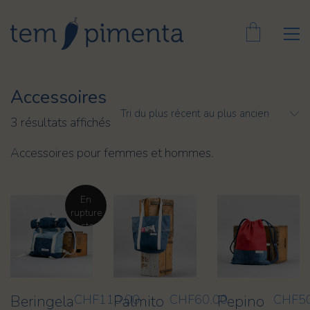
Accessoires
Tri du plus récent au plus ancien
Trié
3 résultats affichés
du
Accessoires pour femmes et hommes.
plus
récent
au
En
plus
rupture
ancien
de stock
Beringela
CHF
110.00
Palmito
CHF
60.00
Pepino
CHF
5