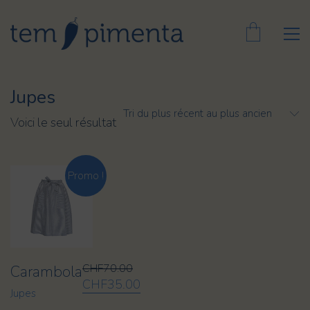
Jupes
Tri du plus récent au plus ancien
Voici le seul résultat
Promo !
CHF
70.00
Carambola
Le
Le
CHF
35.00
Jupes
prix
prix
Ce
initial
actuel