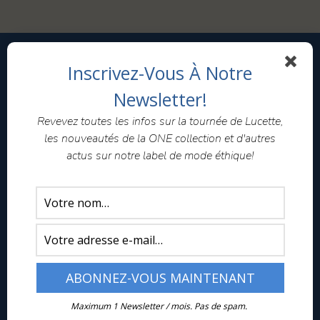
produit
était :
est :
a
CHF70.00.
CHF35.00.
plusieurs
variations.
Les
Inscrivez-Vous À Notre
BOUTIQUE
options
peuvent
Newsletter!
Lucette, la caravane éthique
être
choisies
Ventes privées
Revevez toutes les infos sur la tournée de Lucette,
sur
les nouveautés de la ONE collection et d'autres
Conditions générales de ventes
la
actus sur notre label de mode éthique!
page
Guide des tailles
du
Envois – retours
produit
tem pimenta
Présentation
Collaborateurs
Maximum 1 Newsletter / mois. Pas de spam.
Contact